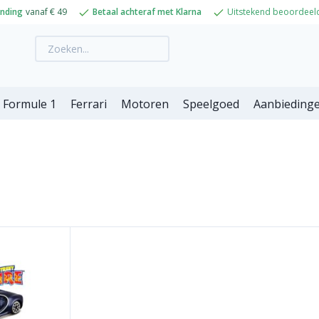
ending
vanaf € 49
Betaal achteraf met Klarna
Uitstekend beoordeel
Formule 1
Ferrari
Motoren
Speelgoed
Aanbieding