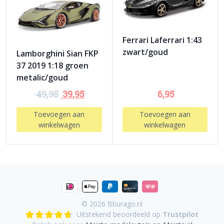
Ferrari Laferrari 1:43
zwart/goud
Lamborghini Sian FKP
37 2019 1:18 groen
metalic/goud
49,95
39,95
6,95
Toevoegen aan
Toevoegen aan
winkelwagen
winkelwagen
© 2026
Bburago.nl
Uitstekend beoordeeld op
Trustpilot