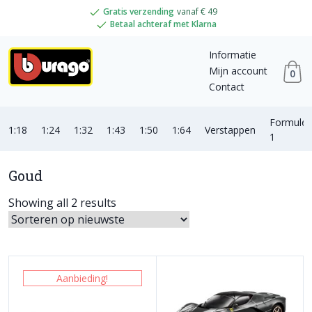
Gratis verzending
vanaf € 49
Betaal achteraf met Klarna
Informatie
Mijn account
0
Contact
Formule
1:18
1:24
1:32
1:43
1:50
1:64
Verstappen
1
Goud
Showing all 2 results
Aanbieding!