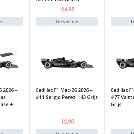
24,95
er
Lees verder
L
6 2026 –
Cadillac F1 Mac-26 2026 –
Cadillac F
tas
#11 Sergio Perez 1:43 Grijs
#77 Valtte
Case +
Grijs
s
12,95
er
Lees verder
L