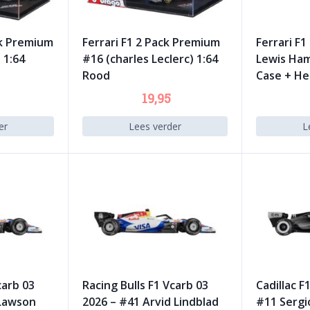
ck Premium
Ferrari F1 2 Pack Premium
Ferrari F1
 1:64
#16 (charles Leclerc) 1:64
Lewis Ham
Rood
Case + He
19,95
er
Lees verder
L
carb 03
Racing Bulls F1 Vcarb 03
Cadillac F
 Lawson
2026 – #41 Arvid Lindblad
#11 Sergio