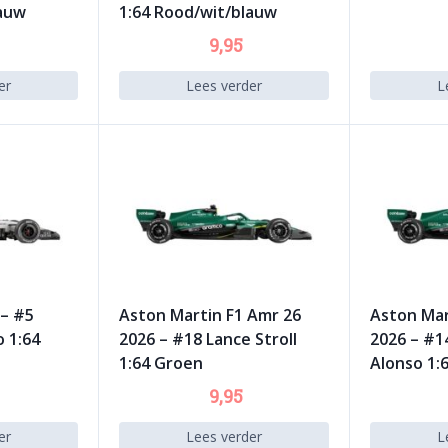
lauw
1:64 Rood/wit/blauw
9,95
er
Lees verder
L
 – #5
Aston Martin F1 Amr 26
Aston Mar
o 1:64
2026 – #18 Lance Stroll
2026 – #1
1:64 Groen
Alonso 1:
9,95
er
Lees verder
L