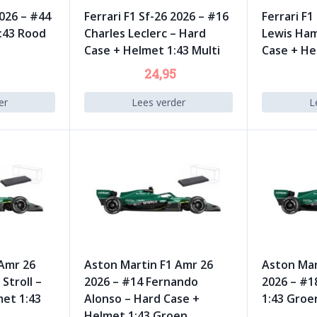
2026 – #44
Ferrari F1 Sf-26 2026 – #16
Ferrari F1
:43 Rood
Charles Leclerc – Hard
Lewis Ham
Case + Helmet 1:43 Multi
Case + He
24,95
er
Lees verder
L
 Amr 26
Aston Martin F1 Amr 26
Aston Mar
Stroll –
2026 – #14 Fernando
2026 – #18
met 1:43
Alonso – Hard Case +
1:43 Groe
Helmet 1:43 Groen