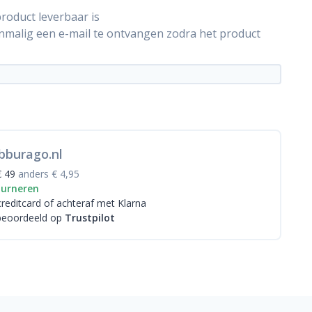
roduct leverbaar is
énmalig een e-mail te ontvangen zodra het product
bburago.nl
€ 49
anders € 4,95
ourneren
creditcard
of achteraf met Klarna
beoordeeld op
Trustpilot