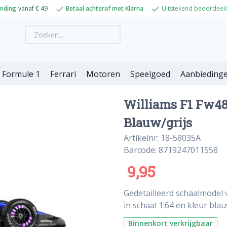
ending
vanaf € 49
Betaal achteraf met Klarna
Uitstekend beoordeel
Formule 1
Ferrari
Motoren
Speelgoed
Aanbieding
Williams F1 Fw48
Blauw/grijs
Artikelnr: 18-58035A
Barcode: 8719247011558
9,95
Gedetailleerd schaalmodel 
in schaal 1:64 en kleur blau
Binnenkort verkrijgbaar