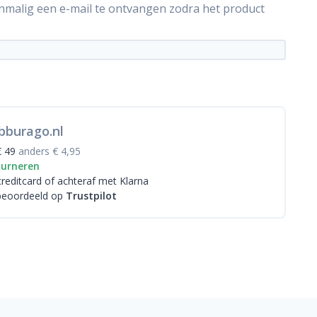
énmalig een e-mail te ontvangen zodra het product
bburago.nl
€ 49
anders € 4,95
ourneren
creditcard
of achteraf met Klarna
beoordeeld op
Trustpilot