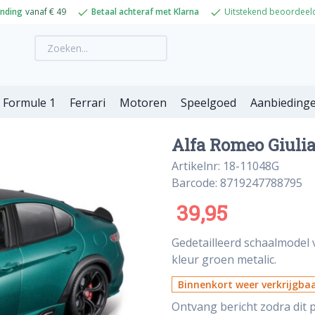
ending
vanaf € 49
Betaal achteraf met Klarna
Uitstekend beoordeel
Formule 1
Ferrari
Motoren
Speelgoed
Aanbieding
Alfa Romeo Giulia
Artikelnr: 18-11048G
Barcode: 8719247788795
39,95
Gedetailleerd schaalmodel v
kleur groen metalic.
Binnenkort weer verkrijgba
Ontvang bericht zodra dit p