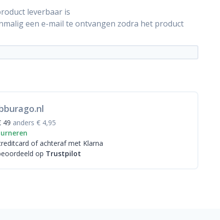
roduct leverbaar is
énmalig een e-mail te ontvangen zodra het product
bburago.nl
€ 49
anders € 4,95
ourneren
creditcard
of achteraf met Klarna
beoordeeld op
Trustpilot