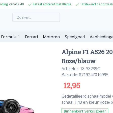
ending
vanaf € 49
Betaal achteraf met Klarna
Uitstekend beoordeel
Formule 1
Ferrari
Motoren
Speelgoed
Aanbieding
Alpine F1 A526 20
Roze/blauw
Artikelnr: 18-38239C
Barcode: 8719247010995
12,95
Gedetailleerd schaalmodel 
schaal 1:43 en kleur Roze/
Binnenkort verkrijgbaar