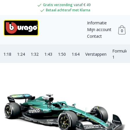
Gratis verzending
vanaf € 49
Betaal achteraf met Klarna
Informatie
Mijn account
0
Contact
Formule
1:18
1:24
1:32
1:43
1:50
1:64
Verstappen
1