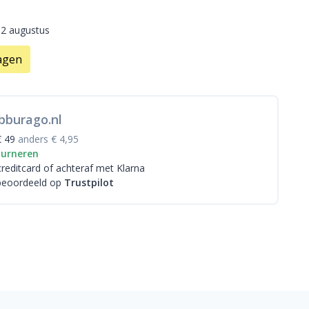
12 augustus
agen
bburago.nl
€ 49
anders € 4,95
ourneren
creditcard
of achteraf met Klarna
beoordeeld op
Trustpilot