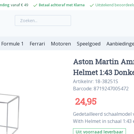
ending
vanaf € 49
Betaal achteraf met Klarna
Uitstekend beoordeel
Formule 1
Ferrari
Motoren
Speelgoed
Aanbieding
Aston Martin Amr 
Helmet 1:43 Donk
Artikelnr: 18-38251S
Barcode: 8719247005472
24,95
Gedetailleerd schaalmodel 
With Helmet in schaal 1:43
Uit voorraad leverbaar