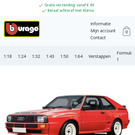
Gratis verzending
vanaf € 49
Betaal achteraf met Klarna
Informatie
Mijn account
0
Contact
Formule
1:18
1:24
1:32
1:43
1:50
1:64
Verstappen
1