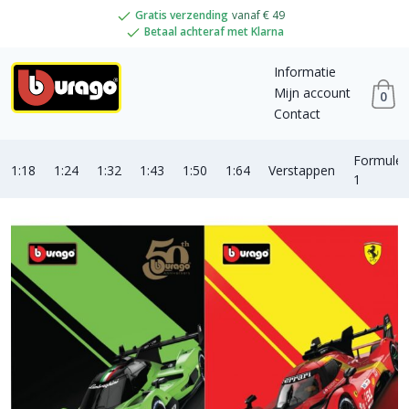
Gratis verzending
vanaf € 49
Betaal achteraf met Klarna
Informatie
Mijn account
0
Contact
Formule
1:18
1:24
1:32
1:43
1:50
1:64
Verstappen
1