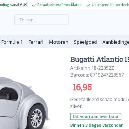
ending
vanaf € 49
Betaal achteraf met Klarna
Uitstekend beoordeel
Formule 1
Ferrari
Motoren
Speelgoed
Aanbieding
Bugatti Atlantic 1
Artikelnr: 18-22092Z
Barcode: 8719247228567
16,95
Gedetailleerd schaalmodel v
zilver.
Uit voorraad leverbaar
Binnen 3 dagen verzonden