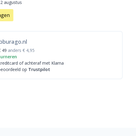
12 augustus
agen
bburago.nl
€ 49
anders € 4,95
ourneren
creditcard
of achteraf met Klarna
beoordeeld op
Trustpilot