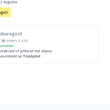
12 augustus
agen
bburago.nl
€ 49
anders € 4,95
ourneren
creditcard
of achteraf met Klarna
beoordeeld op
Trustpilot