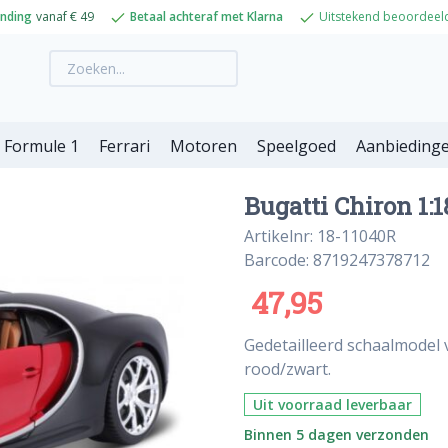
ending
vanaf € 49
Betaal achteraf met Klarna
Uitstekend beoordeel
Formule 1
Ferrari
Motoren
Speelgoed
Aanbieding
Bugatti Chiron 1:
Artikelnr: 18-11040R
Barcode: 8719247378712
47,95
Gedetailleerd schaalmodel v
rood/zwart.
Uit voorraad leverbaar
Binnen 5 dagen verzonden