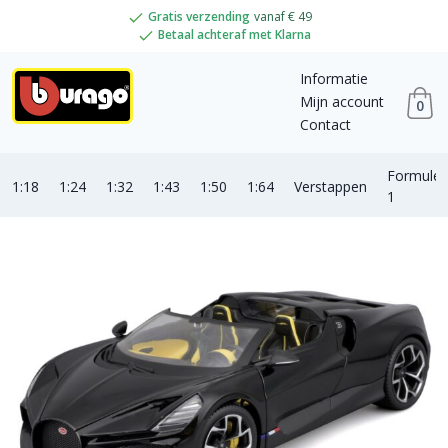
Gratis verzending
vanaf € 49
Betaal achteraf met Klarna
Informatie
Mijn account
0
Contact
Formule
1:18
1:24
1:32
1:43
1:50
1:64
Verstappen
1