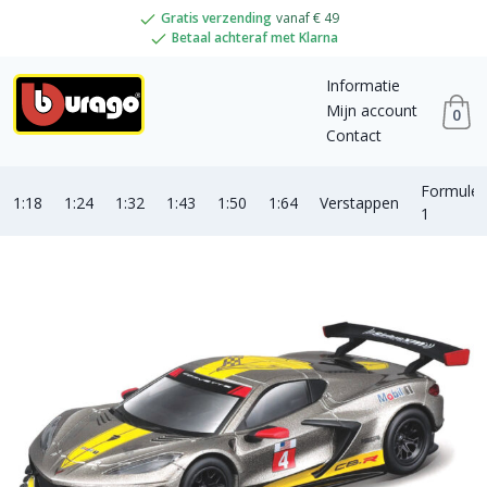
Gratis verzending
vanaf € 49
Betaal achteraf met Klarna
Informatie
Mijn account
0
Contact
Formule
1:18
1:24
1:32
1:43
1:50
1:64
Verstappen
1