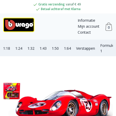
Gratis verzending
vanaf € 49
Betaal achteraf met Klarna
Informatie
Mijn account
0
Contact
Formule
1:18
1:24
1:32
1:43
1:50
1:64
Verstappen
1