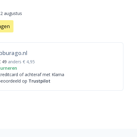
12 augustus
agen
bburago.nl
€ 49
anders € 4,95
ourneren
creditcard
of achteraf met Klarna
beoordeeld op
Trustpilot