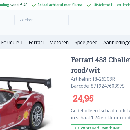
ending
vanaf € 49
Betaal achteraf met Klarna
Uitstekend beoordeel
Formule 1
Ferrari
Motoren
Speelgoed
Aanbieding
Ferrari 488 Chall
rood/wit
Artikelnr: 18-26308R
Barcode: 8719247603975
24,95
Gedetailleerd schaalmodel 
in schaal 1:24 en kleur rood
Uit voorraad leverbaar