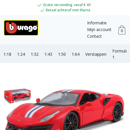
Gratis verzending
vanaf € 49
Betaal achteraf met Klarna
Informatie
Mijn account
0
Contact
Formule
1:18
1:24
1:32
1:43
1:50
1:64
Verstappen
1