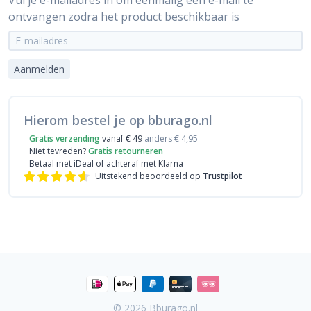
Vul je e-mailadres in om éénmalig een e-mail te
ontvangen zodra het product beschikbaar is
Aanmelden
Hierom bestel je op bburago.nl
Gratis verzending
vanaf € 49
anders € 4,95
Niet tevreden?
Gratis retourneren
Betaal met iDeal
of achteraf met Klarna
Uitstekend beoordeeld op
Trustpilot
© 2026
Bburago.nl