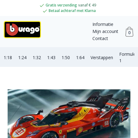
Gratis verzending
vanaf € 49
Betaal achteraf met Klarna
Informatie
Mijn account
0
Contact
Formule
1:18
1:24
1:32
1:43
1:50
1:64
Verstappen
1