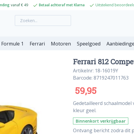
ending
vanaf € 49
Betaal achteraf met Klarna
Uitstekend beoordeel
Formule 1
Ferrari
Motoren
Speelgoed
Aanbieding
Ferrari 812 Compet
Artikelnr: 18-16019Y
Barcode: 8719247011763
59,95
Gedetailleerd schaalmodel 
kleur geel.
Binnenkort verkrijgbaar
Ontvang bericht zodra dit p