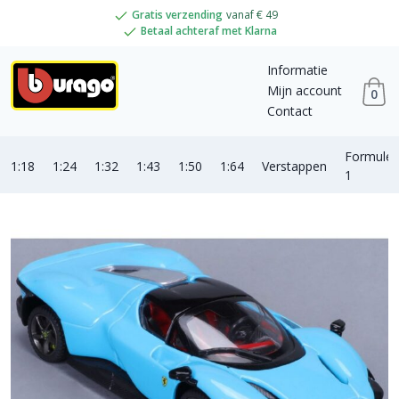
Gratis verzending
vanaf € 49
Betaal achteraf met Klarna
Informatie
Mijn account
0
Contact
Formule
1:18
1:24
1:32
1:43
1:50
1:64
Verstappen
1