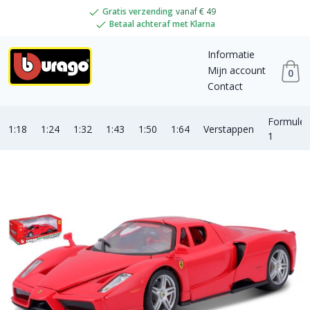
Gratis verzending
vanaf € 49
Betaal achteraf met Klarna
Informatie
Mijn account
0
Contact
Formule
1:18
1:24
1:32
1:43
1:50
1:64
Verstappen
1