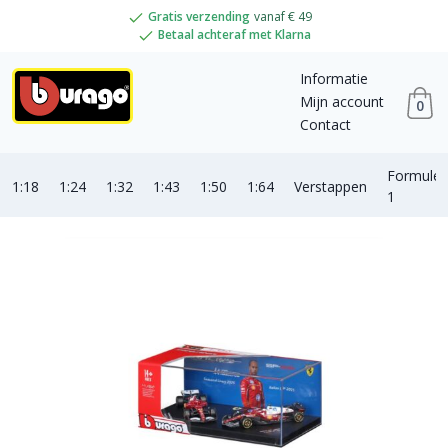
Gratis verzending
vanaf € 49
Betaal achteraf met Klarna
Informatie
Mijn account
0
Contact
Formule
1:18
1:24
1:32
1:43
1:50
1:64
Verstappen
1