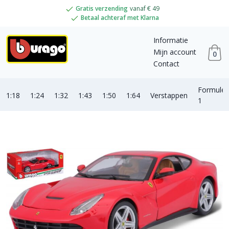
Gratis verzending
vanaf € 49
Betaal achteraf met Klarna
Informatie
Mijn account
0
Contact
Formule
1:18
1:24
1:32
1:43
1:50
1:64
Verstappen
1