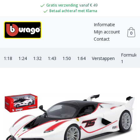
Gratis verzending
vanaf € 49
Betaal achteraf met Klarna
Informatie
Mijn account
0
Contact
Formule
1:18
1:24
1:32
1:43
1:50
1:64
Verstappen
1