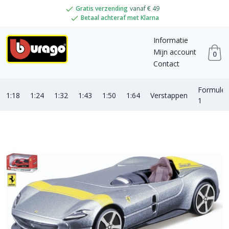
Gratis verzending
vanaf € 49
Betaal achteraf met Klarna
Informatie
Mijn account
0
Contact
Formule
1:18
1:24
1:32
1:43
1:50
1:64
Verstappen
1