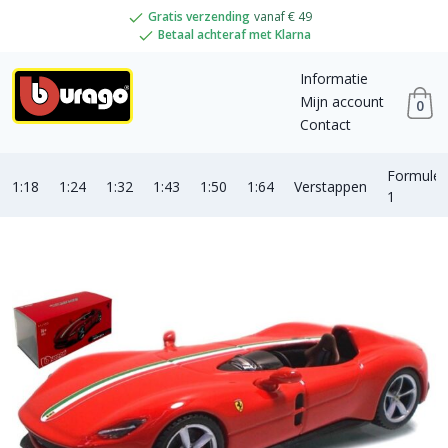
Gratis verzending
vanaf € 49
Betaal achteraf met Klarna
Informatie
Mijn account
0
Contact
Formule
1:18
1:24
1:32
1:43
1:50
1:64
Verstappen
1