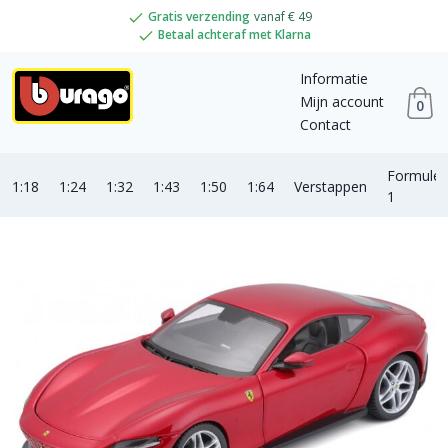
Gratis verzending
vanaf € 49
Betaal achteraf met Klarna
Informatie
Mijn account
0
Contact
Formule
1:18
1:24
1:32
1:43
1:50
1:64
Verstappen
1