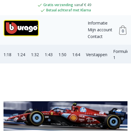
Gratis verzending
vanaf € 49
Betaal achteraf met Klarna
Informatie
Mijn account
0
Contact
Formule
1:18
1:24
1:32
1:43
1:50
1:64
Verstappen
1