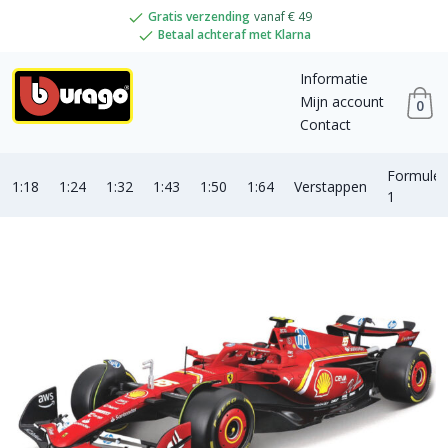
Gratis verzending
vanaf € 49
Betaal achteraf met Klarna
Informatie
Mijn account
0
Contact
Formule
1:18
1:24
1:32
1:43
1:50
1:64
Verstappen
1