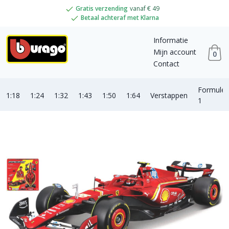
Gratis verzending
vanaf € 49
Betaal achteraf met Klarna
Informatie
Mijn account
0
Contact
Formule
1:18
1:24
1:32
1:43
1:50
1:64
Verstappen
1