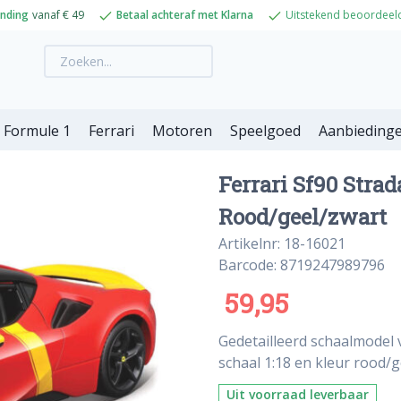
ending
vanaf € 49
Betaal achteraf met Klarna
Uitstekend beoordeel
Formule 1
Ferrari
Motoren
Speelgoed
Aanbieding
Ferrari Sf90 Strad
Rood/geel/zwart
Artikelnr: 18-16021
Barcode: 8719247989796
59,95
Gedetailleerd schaalmodel 
schaal 1:18 en kleur rood/g
Uit voorraad leverbaar