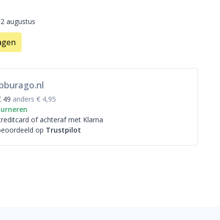
12 augustus
agen
bburago.nl
€ 49
anders € 4,95
ourneren
creditcard
of achteraf met Klarna
beoordeeld op
Trustpilot