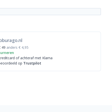
bburago.nl
€ 49
anders € 4,95
ourneren
creditcard
of achteraf met Klarna
beoordeeld op
Trustpilot