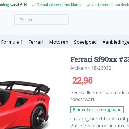
ending
vanaf € 49
Betaal achteraf met Klarna
Uitstekend beoordeel
Formule 1
Ferrari
Motoren
Speelgoed
Aanbieding
Ferrari Sf90xx #2
Artikelnr: 18-26032
22,95
Gedetailleerd schaalmodel v
rood/zwart.
Binnenkort verkrijgbaar
Ontvang bericht zodra dit p
Vul je e-mailadres in om é