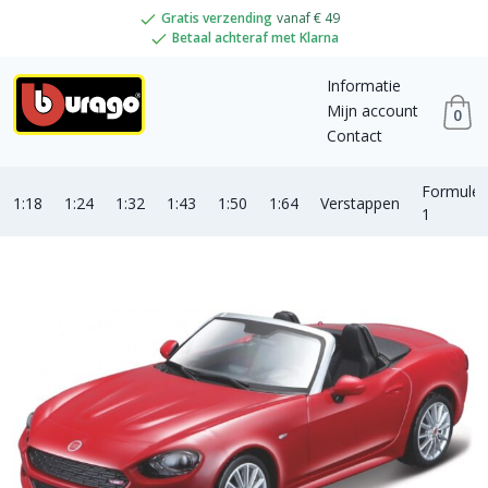
Gratis verzending
vanaf € 49
Betaal achteraf met Klarna
Informatie
Mijn account
0
Contact
Formule
1:18
1:24
1:32
1:43
1:50
1:64
Verstappen
1