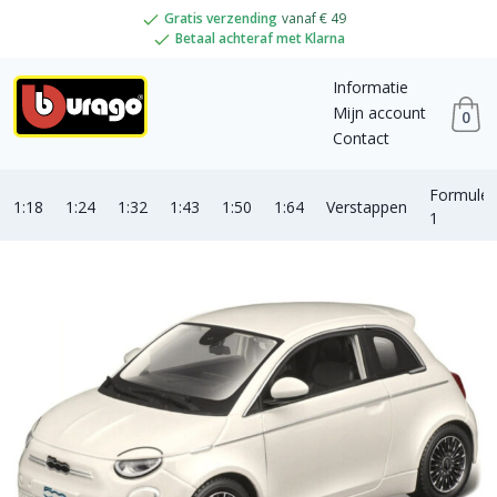
Gratis verzending
vanaf € 49
Betaal achteraf met Klarna
Informatie
Mijn account
0
Contact
Formule
1:18
1:24
1:32
1:43
1:50
1:64
Verstappen
1