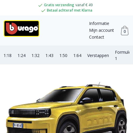
Gratis verzending
vanaf € 49
Betaal achteraf met Klarna
Informatie
Mijn account
0
Contact
Formule
1:18
1:24
1:32
1:43
1:50
1:64
Verstappen
1