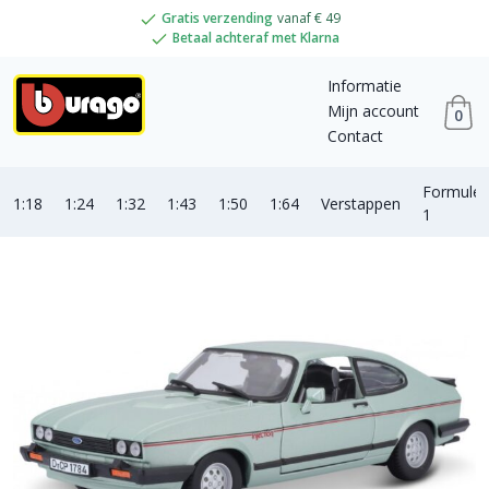
Gratis verzending
vanaf € 49
Betaal achteraf met Klarna
Informatie
Mijn account
0
Contact
Formule
1:18
1:24
1:32
1:43
1:50
1:64
Verstappen
1