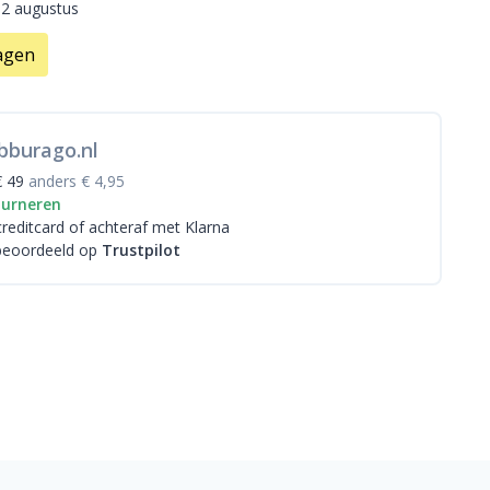
12 augustus
agen
bburago.nl
€ 49
anders € 4,95
ourneren
creditcard
of achteraf met Klarna
beoordeeld op
Trustpilot