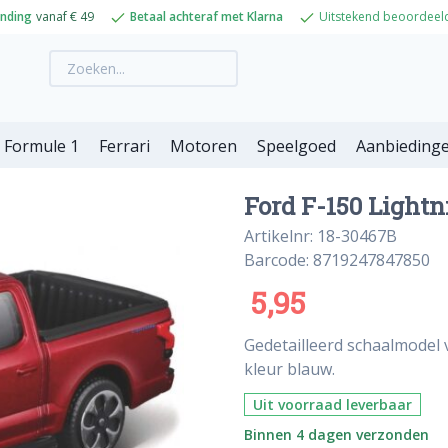
ending
vanaf € 49
Betaal achteraf met Klarna
Uitstekend beoordeel
Formule 1
Ferrari
Motoren
Speelgoed
Aanbieding
Ford F-150 Lightn
Artikelnr: 18-30467B
Barcode: 8719247847850
5,95
Gedetailleerd schaalmodel 
kleur blauw.
Uit voorraad leverbaar
Binnen 4 dagen verzonden