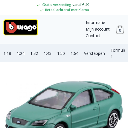
Gratis verzending
vanaf € 49
Betaal achteraf met Klarna
Informatie
Mijn account
0
Contact
Formule
1:18
1:24
1:32
1:43
1:50
1:64
Verstappen
1