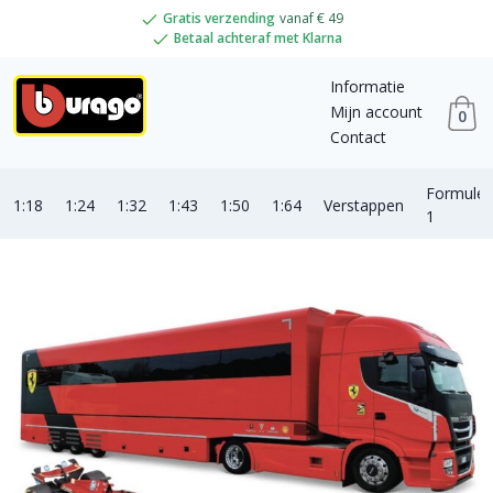
Gratis verzending
vanaf € 49
Betaal achteraf met Klarna
Informatie
Mijn account
0
Contact
Formule
1:18
1:24
1:32
1:43
1:50
1:64
Verstappen
1