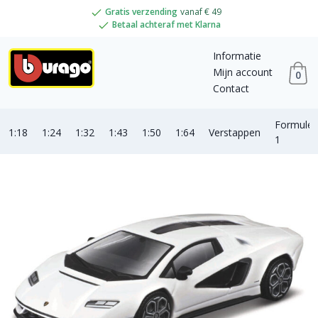
Gratis verzending
vanaf € 49
Betaal achteraf met Klarna
Informatie
Mijn account
0
Contact
Formule
1:18
1:24
1:32
1:43
1:50
1:64
Verstappen
1