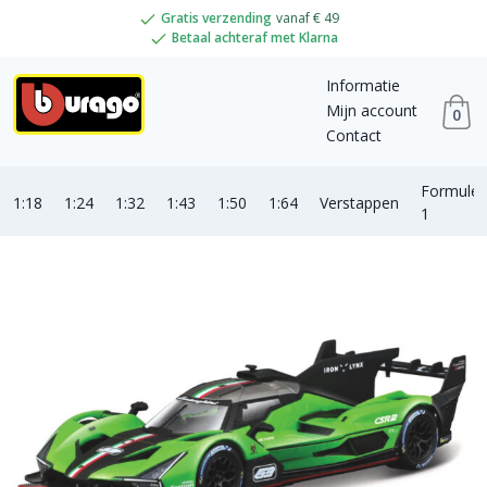
Gratis verzending
vanaf € 49
Betaal achteraf met Klarna
Informatie
Mijn account
0
Contact
Formule
1:18
1:24
1:32
1:43
1:50
1:64
Verstappen
1