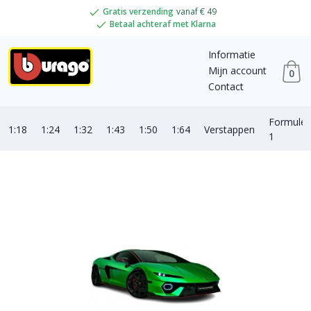
Gratis verzending
vanaf € 49
Betaal achteraf met Klarna
Informatie
Mijn account
0
Contact
Formule
1:18
1:24
1:32
1:43
1:50
1:64
Verstappen
1