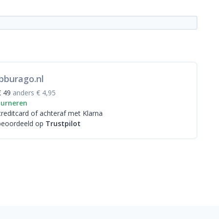
bburago.nl
€ 49
anders € 4,95
ourneren
creditcard
of achteraf met Klarna
beoordeeld op
Trustpilot