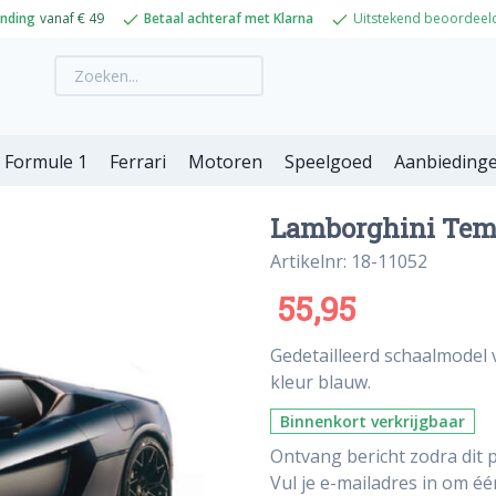
ending
vanaf € 49
Betaal achteraf met Klarna
Uitstekend beoordeel
Formule 1
Ferrari
Motoren
Speelgoed
Aanbieding
Lamborghini Teme
Artikelnr: 18-11052
55,95
Gedetailleerd schaalmodel 
kleur blauw.
Binnenkort verkrijgbaar
Ontvang bericht zodra dit p
Vul je e-mailadres in om é