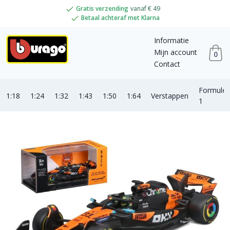
Gratis verzending
vanaf € 49
Betaal achteraf met Klarna
Informatie
Mijn account
0
Contact
Formule
1:18
1:24
1:32
1:43
1:50
1:64
Verstappen
1