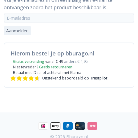
Vul je e-mailadres in om éénmalig een e-mail te
ontvangen zodra het product beschikbaar is
Aanmelden
Hierom bestel je op bburago.nl
Gratis verzending
vanaf € 49
anders € 4,95
Niet tevreden?
Gratis retourneren
Betaal met iDeal
of achteraf met Klarna
Uitstekend beoordeeld op
Trustpilot
© 2026
Bburago.nl