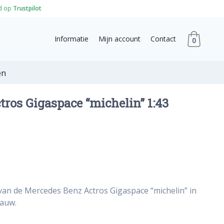
d op
Trustpilot
Informatie
Mijn account
Contact
0
en
ros Gigaspace “michelin” 1:43
van de Mercedes Benz Actros Gigaspace “michelin” in
lauw.