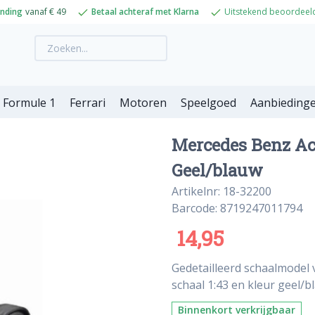
ending
vanaf € 49
Betaal achteraf met Klarna
Uitstekend beoordeel
Formule 1
Ferrari
Motoren
Speelgoed
Aanbieding
Mercedes Benz Act
Geel/blauw
Artikelnr: 18-32200
Barcode: 8719247011794
14,95
Gedetailleerd schaalmodel 
schaal 1:43 en kleur geel/b
Binnenkort verkrijgbaar