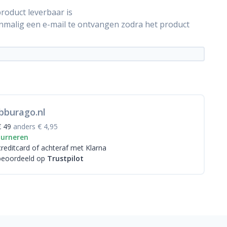
roduct leverbaar is
énmalig een e-mail te ontvangen zodra het product
bburago.nl
€ 49
anders € 4,95
ourneren
creditcard
of achteraf met Klarna
beoordeeld op
Trustpilot