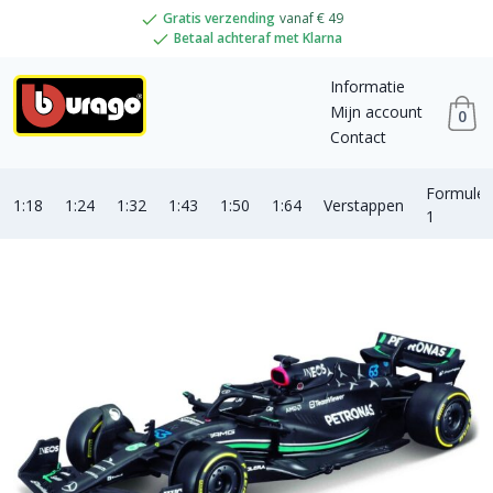
Gratis verzending
vanaf € 49
Betaal achteraf met Klarna
Informatie
Mijn account
0
Contact
Formule
1:18
1:24
1:32
1:43
1:50
1:64
Verstappen
1