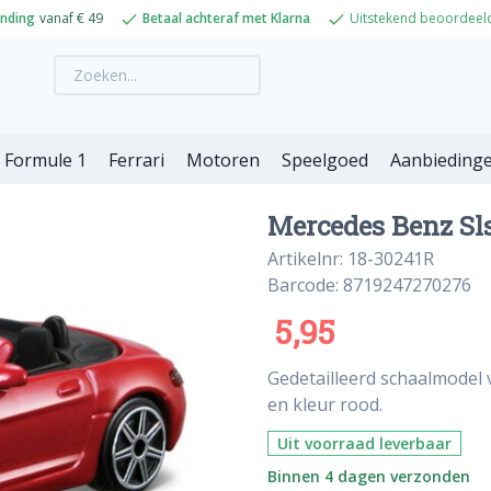
ending
vanaf € 49
Betaal achteraf met Klarna
Uitstekend beoordeel
Formule 1
Ferrari
Motoren
Speelgoed
Aanbieding
Mercedes Benz Sls
Artikelnr: 18-30241R
Barcode: 8719247270276
5,95
Gedetailleerd schaalmodel 
en kleur rood.
Uit voorraad leverbaar
Binnen 4 dagen verzonden