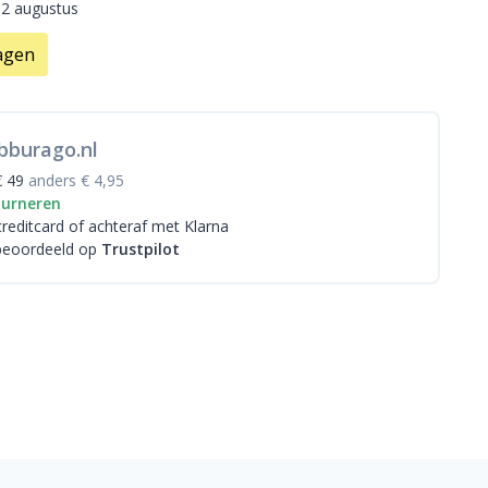
12 augustus
agen
bburago.nl
€ 49
anders € 4,95
ourneren
creditcard
of achteraf met Klarna
beoordeeld op
Trustpilot