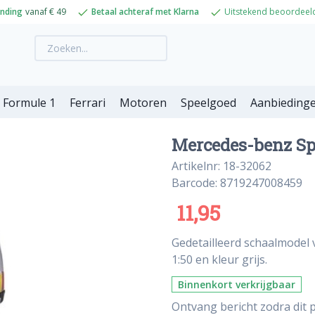
ending
vanaf € 49
Betaal achteraf met Klarna
Uitstekend beoordeel
Formule 1
Ferrari
Motoren
Speelgoed
Aanbieding
Mercedes-benz Spr
Artikelnr: 18-32062
Barcode: 8719247008459
11,95
Gedetailleerd schaalmodel 
1:50 en kleur grijs.
Binnenkort verkrijgbaar
Ontvang bericht zodra dit p