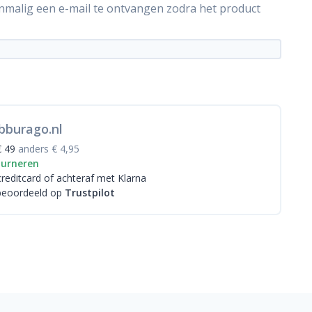
énmalig een e-mail te ontvangen zodra het product
bburago.nl
€ 49
anders € 4,95
ourneren
creditcard
of achteraf met Klarna
beoordeeld op
Trustpilot