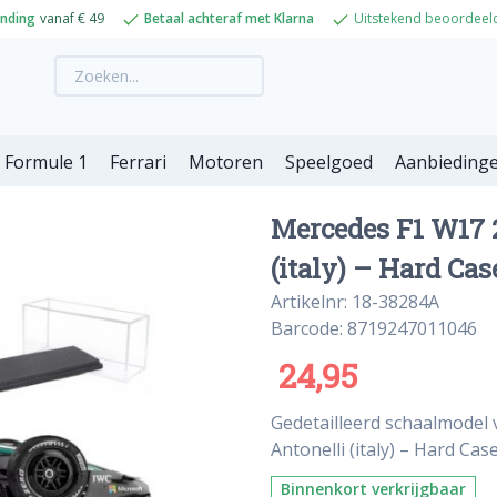
ending
vanaf € 49
Betaal achteraf met Klarna
Uitstekend beoordeel
Formule 1
Ferrari
Motoren
Speelgoed
Aanbieding
Mercedes F1 W17 
(italy) – Hard Cas
Artikelnr: 18-38284A
Barcode: 8719247011046
24,95
Gedetailleerd schaalmodel
Antonelli (italy) – Hard Cas
Binnenkort verkrijgbaar