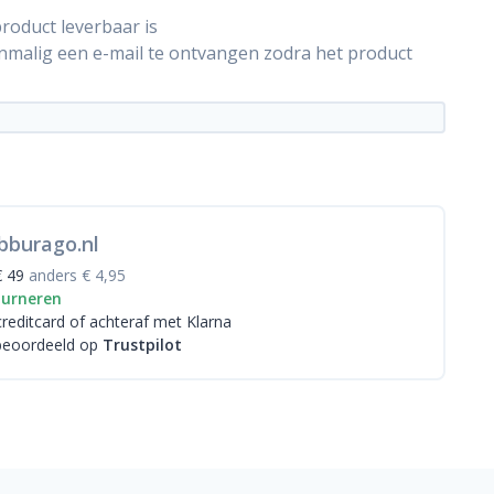
roduct leverbaar is
énmalig een e-mail te ontvangen zodra het product
bburago.nl
€ 49
anders € 4,95
ourneren
creditcard
of achteraf met Klarna
beoordeeld op
Trustpilot